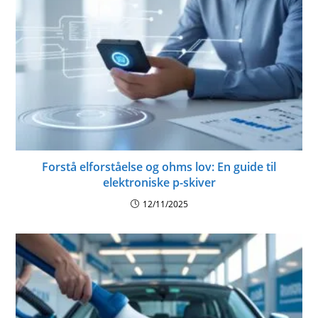
Forstå elforståelse og ohms lov: En guide til
elektroniske p-skiver
12/11/2025