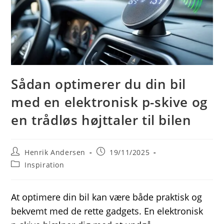
Sådan optimerer du din bil
med en elektronisk p-skive og
en trådløs højttaler til bilen
Post
Post
Henrik Andersen
19/11/2025
author:
published:
Post
Inspiration
category:
At optimere din bil kan være både praktisk og
bekvemt med de rette gadgets. En elektronisk