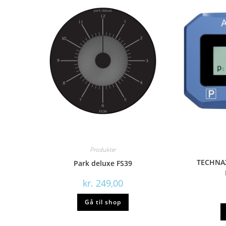
Produkter
TECHNAX
Park deluxe FS39
kr.
249,00
Gå til shop