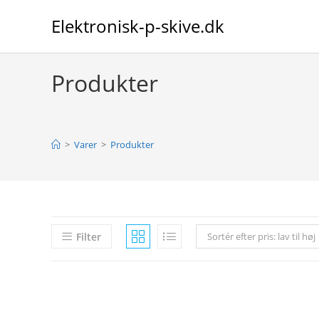
Skip
Elektronisk-p-skive.dk
to
content
Produkter
>
Varer
>
Produkter
Filter
Sortér efter pris: lav til høj