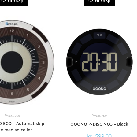
Gå til shop
Gå til shop
Produkter
Produkter
 ECO – Automatisk p-
OOONO P-DISC NO3 – Black
ve med solceller
kr.
599,00