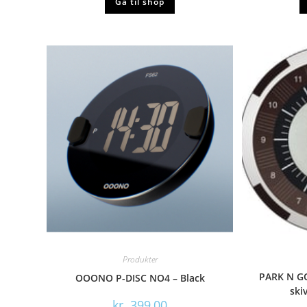
Gå til shop
Produkter
PARK N GO
OOONO P-DISC NO4 – Black
ski
kr.
399,00