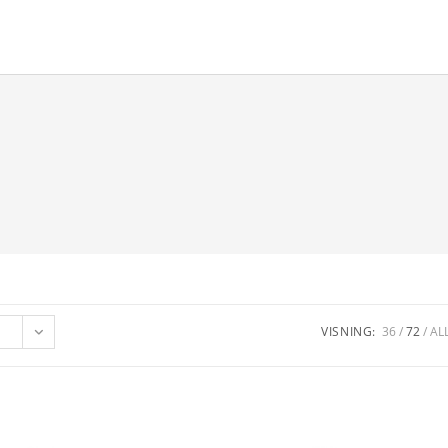
VISNING:
36
72
AL