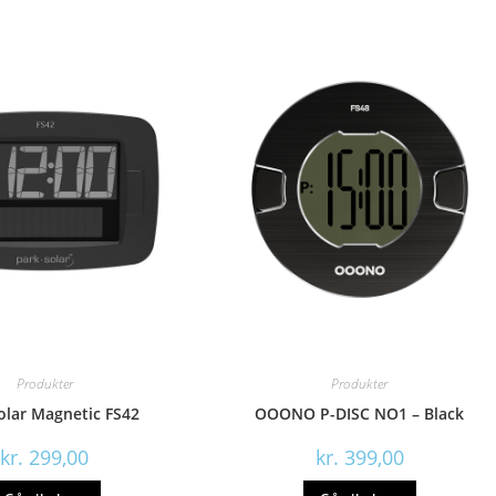
Produkter
Produkter
olar Magnetic FS42
OOONO P-DISC NO1 – Black
kr.
299,00
kr.
399,00