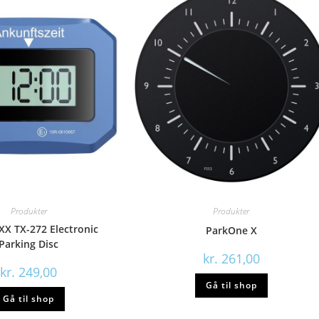
Produkter
Produkter
X TX-272 Electronic
ParkOne X
Parking Disc
kr.
261,00
kr.
249,00
Gå til shop
Gå til shop